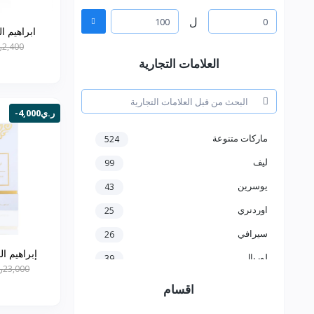
ل
ابراهيم القرش
2,400ر.ي
العلامات التجارية
-4,000ر.ي
ماركات متنوعة
524
ليف
99
يوسرين
43
اوردنري
25
سيرافي
26
إبراهيم ا
لوريال
39
23,000ر.ي
هدى بيوتي
18
اقسام
بنفت
8