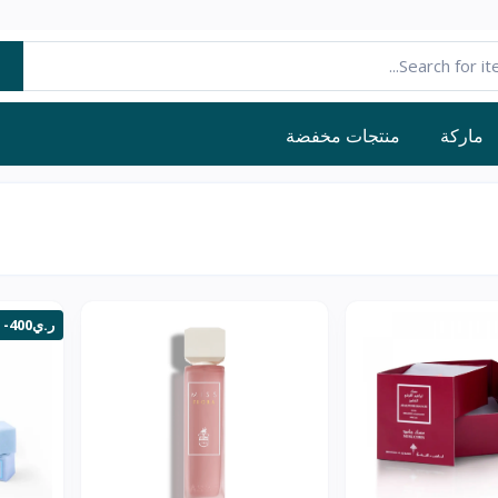
ماركة
منتجات مخفضة
-400ر.ي