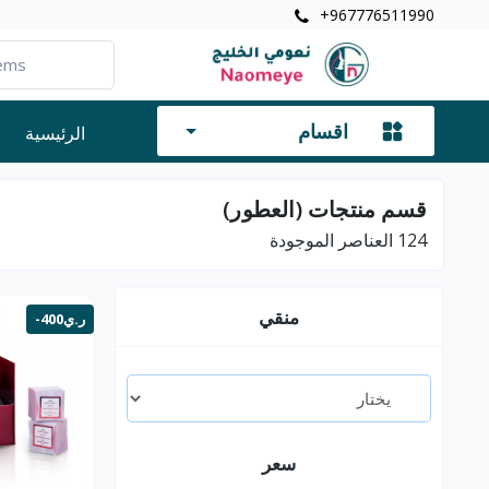
+967776511990
اقسام
الرئيسية
قسم منتجات (العطور)
124
العناصر الموجودة
منقي
-400ر.ي
سعر