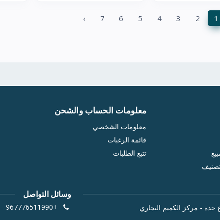
›
7
6
5
4
3
2
1
معلومات الحساب والشحن
معلومات الشخصي
قائمة الرغبات
يع
تتبع الطلبات
تصنيف
وسائل التواصل
+967776511990
 حدة - مركز الكميم التجاري