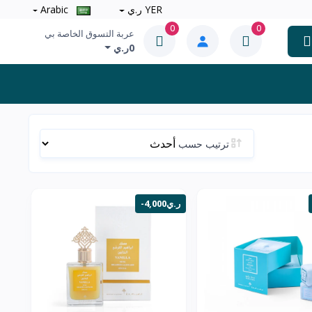
YER ر.ي
Arabic
0
0
عربة التسوق الخاصة بي
0ر.ي
ترتيب حسب
-4,000ر.ي