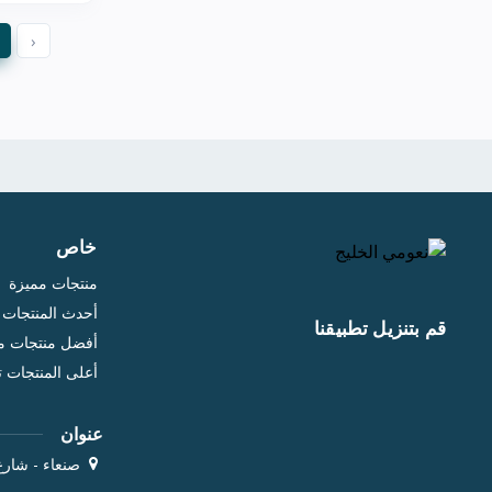
غارنيه
42
‹
سيتافيل
6
بيوديرما
38
كوزركس
21
ناو
25
بيزلين
15
ميبلين
21
خاص
إبراهيم القرشي
33
منتجات مميزة
أحدث المنتجات
باث اند بدي
36
قم بتنزيل تطبيقنا
أفضل منتجات مب
كيكو
16
أعلى المنتجات 
بيو بالانس
13
فارم ستاي
5
عنوان
صنعاء - شارع
جيوفاني
5