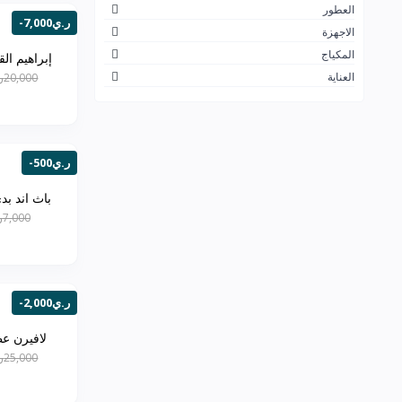
العطور
نارس
5
-7,000ر.ي
الاجهزة
لاروش بوزيه
21
المكياج
إبراهيم ا
العناية
20,000ر.ي
انستازيا
6
برجوا
8
شيا مويستشر
24
-500ر.ي
فيتشي
14
باث اند ب
كانتو
24
7,000ر.ي
نيتروجينا
4
ادفانسد كلينيكالز
13
ذا بالم
0
-2,000ر.ي
اوفرا
9
لافيرن عط
ايسنس
22
25,000ر.ي
فور ايفر
5