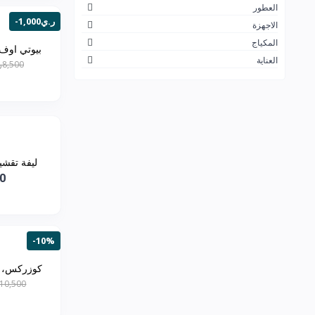
العطور
نارس
5
-1,000ر.ي
الاجهزة
لاروش بوزيه
21
المكياج
بيوتي اوف 
العناية
انستازيا
6
8,500ر.ي
برجوا
8
شيا مويستشر
24
فيتشي
14
كانتو
24
ليفة تقشي
00
نيتروجينا
4
ادفانسد كلينيكالز
13
ذا بالم
0
-10%
اوفرا
9
كوزركس، كريم
ايسنس
22
10,500ر.ي
فور ايفر
5