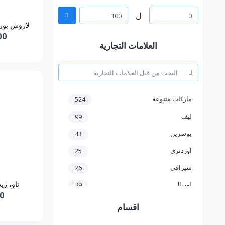
ل
لاروش بوزي
000
العلامات التجارية
ماركات متنوعة
524
ليف
99
يوسرين
43
اوردنري
25
سيرافي
26
ناو، زيت اللوز الحلو(...
لوريال
39
00
هدى بيوتي
18
اقسام
بنفت
8