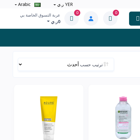
YER ر.ي
Arabic
0
0
عربة التسوق الخاصة بي
0ر.ي
ترتيب حسب