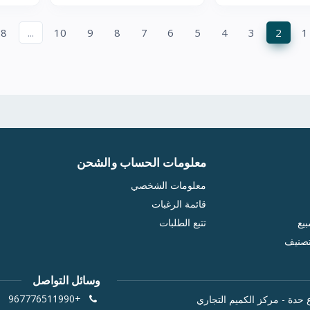
28
...
10
9
8
7
6
5
4
3
2
1
معلومات الحساب والشحن
معلومات الشخصي
قائمة الرغبات
يع
تتبع الطلبات
تصنيف
وسائل التواصل
+967776511990
 حدة - مركز الكميم التجاري