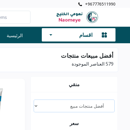
+967776511990
اقسام
الرئيسية
أفضل مبيعات منتجات
579
العناصر الموجودة
منقي
سعر