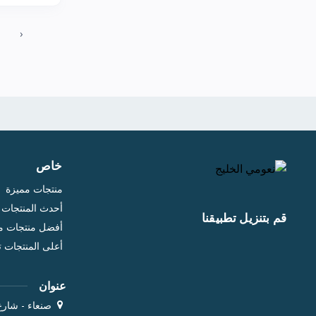
غارنيه
42
‹
سيتافيل
6
بيوديرما
38
كوزركس
21
ناو
25
بيزلين
15
ميبلين
21
خاص
إبراهيم القرشي
33
منتجات مميزة
باث اند بدي
36
أحدث المنتجات
قم بتنزيل تطبيقنا
كيكو
أفضل منتجات مب
16
أعلى المنتجات 
بيو بالانس
13
فارم ستاي
5
عنوان
جيوفاني
5
صنعاء - شارع