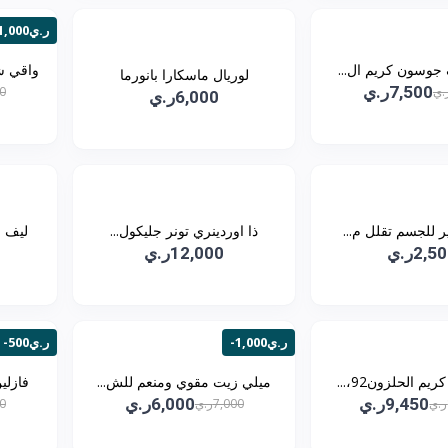
-1,000ر.ي
جوسون كريم ال...
واقي ش
لوريال ماسكارا بانورما
7,500ر.ي
00
6,000ر.ي
ر للجسم تقلل م...
ذا اوردينري تونر جليكول...
ليف ق
2,5ر.ي
12,000ر.ي
-1,000ر.ي
-500ر.ي
 الحلزون92،...
ميلي زيت مقوي ومنعم للش...
فازلي
9,450ر.ي
6,000ر.ي
7,000ر.ي
00