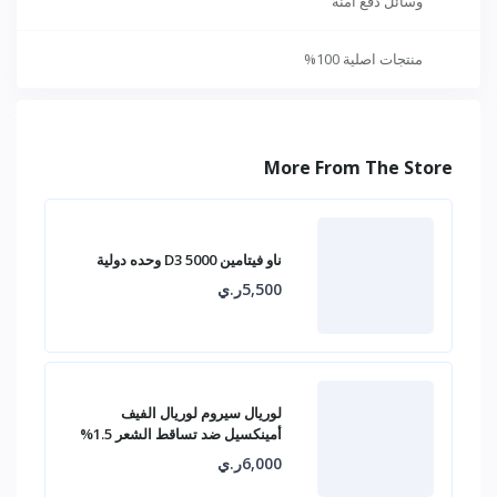
وسائل دفع آمنة
منتجات اصلية 100%
More From The Store
ناو فيتامين D3 5000 وحده دولية
5,500ر.ي
لوريال سيروم لوريال الفيف
أمينكسيل ضد تساقط الشعر 1.5%
6,000ر.ي