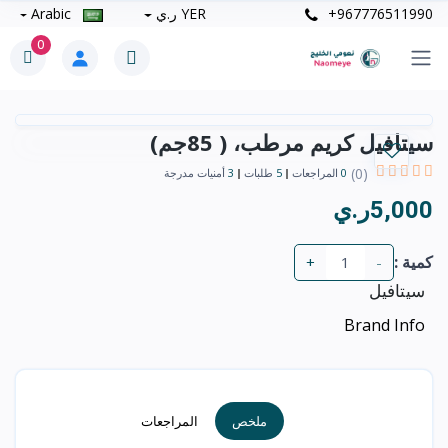
+967776511990
YER ر.ي
Arabic
0
سيتافيل كريم مرطب، ( 85جم)
(0)
0
المراجعات
5
طلبات
3
أمنيات مدرجة
5,000ر.ي
كمية :
+
-
سيتافيل
Brand Info
ملخص
المراجعات