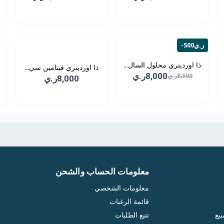
-500ر.ي
ذا اوردينري محلول السال...
ذا اوردينري فيتامين سي...
8,000ر.ي
8,500ر.ي
8,000ر.ي
معلومات الحساب والشحن
معلومات الشخصي
قائمة الرغبات
يع
تتبع الطلبات