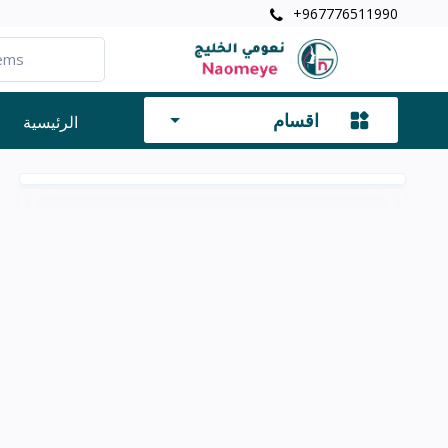
+967776511990
اقسام
الرئيسية