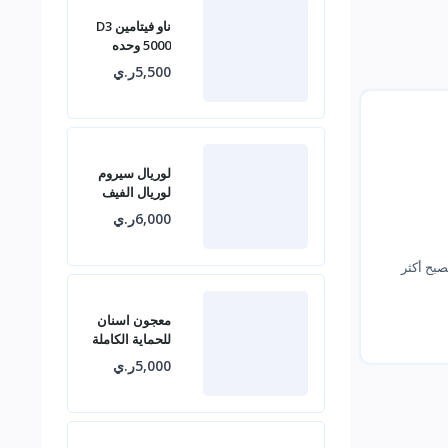
ناو فيتامين D3
5000 وحده
دولية
5,500ر.ي
لوريال سيروم
لوريال الفيف
أمينكسيل ضد
6,000ر.ي
تساقط الشعر
1.5%
بح أكثر
معجون اسنان
للحماية الكاملة
ضد التجاويف
5,000ر.ي