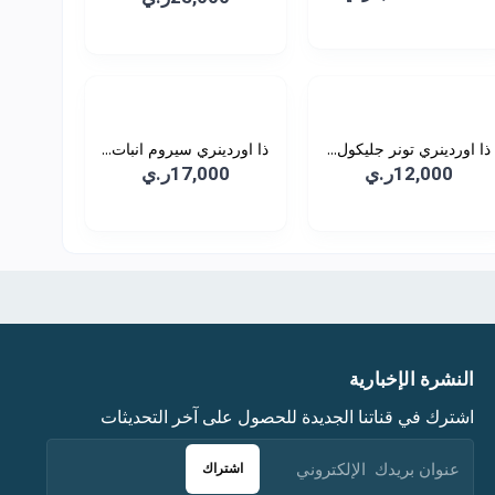
ذا اوردينري تونر جليكول...
ذا اوردينري سيروم انبات...
12,000ر.ي
17,000ر.ي
النشرة الإخبارية
اشترك في قناتنا الجديدة للحصول على آخر التحديثات
اشتراك