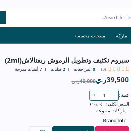
ماركة
منتجات مخفضة
سيروم تكثيف وتطويل الرموش ريفتالاش(2ml)
(0)
0
المراجعات
2
طلبات
7
أمنيات مدرجة
39,500ر.ي
40,000ر.ي
+
-
كمية :
السعر الكلي
:
(
)
ضريبة :
ماركات متنوعة
Brand Info