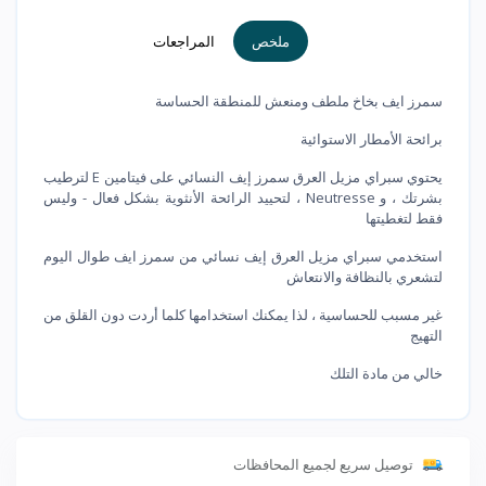
ملخص
المراجعات
سمرز ايف بخاخ ملطف ومنعش للمنطقة الحساسة
برائحة الأمطار الاستوائية
يحتوي سبراي مزيل العرق سمرز إيف النسائي على فيتامين E لترطيب
بشرتك ، و Neutresse ، لتحييد الرائحة الأنثوية بشكل فعال - وليس
فقط لتغطيتها
استخدمي سبراي مزيل العرق إيف نسائي من سمرز ايف طوال اليوم
لتشعري بالنظافة والانتعاش
غير مسبب للحساسية ، لذا يمكنك استخدامها كلما أردت دون القلق من
التهيج
خالي من مادة التلك
توصيل سريع لجميع المحافظات