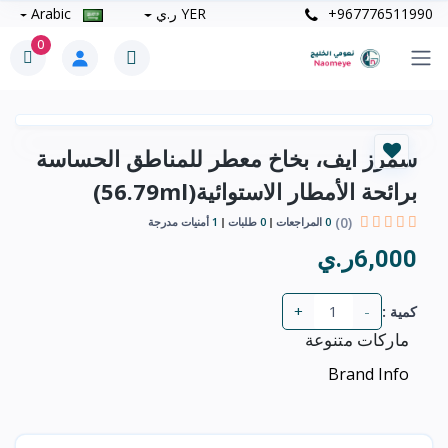
+967776511990
YER ر.ي
Arabic
0
سمرز ايف، بخاخ معطر للمناطق الحساسة
برائحة الأمطار الاستوائية(56.79ml)
(0)
0
المراجعات
0
طلبات
1
أمنيات مدرجة
6,000ر.ي
+
-
كمية :
ماركات متنوعة
Brand Info