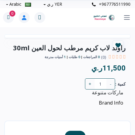
+967776511990
YER ر.ي
Arabic
0
راوند لاب كريم مرطب لحول العين 30ml
(0)
0
المراجعات
0
طلبات
1
أمنيات مدرجة
11,500ر.ي
+
-
كمية :
ماركات متنوعة
Brand Info