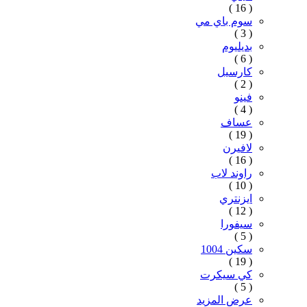
( 16 )
سوم باي مي
( 3 )
بديليوم
( 6 )
كارسيل
( 2 )
فينو
( 4 )
عساف
( 19 )
لافيرن
( 16 )
راوند لاب
( 10 )
ايزنتري
( 12 )
سيفورا
( 5 )
سكين 1004
( 19 )
كي سيكرت
( 5 )
عرض المزيد