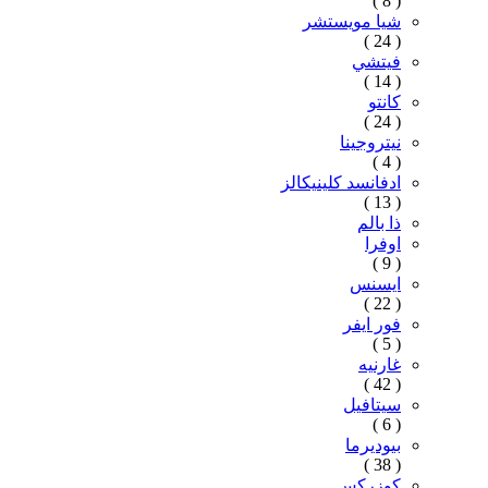
( 8 )
شيا مويستشر
( 24 )
فيتشي
( 14 )
كانتو
( 24 )
نيتروجينا
( 4 )
ادفانسد كلينيكالز
( 13 )
ذا بالم
اوفرا
( 9 )
ايسنس
( 22 )
فور ايفر
( 5 )
غارنيه
( 42 )
سيتافيل
( 6 )
بيوديرما
( 38 )
كوزركس