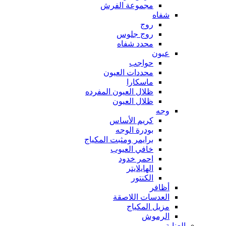
مجموعة الفرش
شفاه
روج
روج جلوس
محدد شفاه
عيون
حواجب
محددات العيون
ماسكارا
ظلال العيون المفرده
ظلال العيون
وجه
كريم الأساس
بودرة الوجه
برايمر ومثبت المكياج
خافي العيوب
احمر خدود
الهايلايتر
الكنتور
أظافر
العدسات اللاصقة
مزيل المكياج
الرموش
العناية