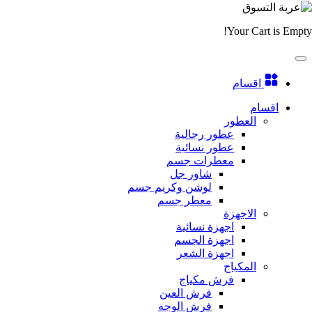
Your Cart is Empty!
اقسام
اقسام
العطور
عطور رجالية
عطور نسائية
معطرات جسم
شاور جل
لوشن وكريم جسم
معطر جسم
الاجهزة
اجهزة نسائية
اجهزة الجسم
اجهزة الشعر
المكياج
فرش مكياج
فرش العين
فرش الوجه