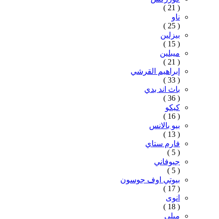
( 21 )
ناو
( 25 )
بيزلين
( 15 )
ميبلين
( 21 )
إبراهيم القرشي
( 33 )
باث اند بدي
( 36 )
كيكو
( 16 )
بيو بالانس
( 13 )
فارم ستاي
( 5 )
جيوفاني
( 5 )
بيوتي اوف جوسون
( 17 )
انوى
( 18 )
ميلي