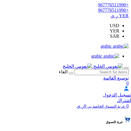
+967776511990
+967776511990
YER ر.ي
USD
YER
SAR
arabic
arabic
الغاء
توسيع القائمة
0
تسجيل الدخول
اشتراك
0
0ر.ي
عربة التسوق الخاصة بي
عربة التسوق