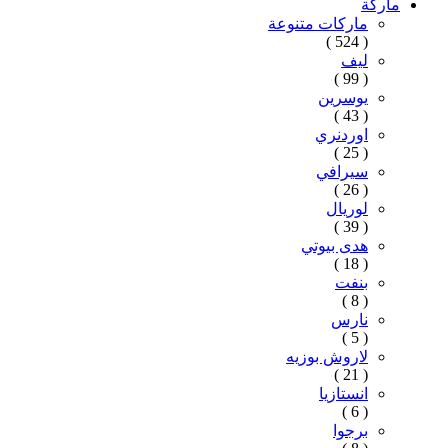
ماركة
ماركات متنوعة
( 524 )
ليف
( 99 )
يوسرين
( 43 )
اوردنري
( 25 )
سيرافي
( 26 )
لوريال
( 39 )
هدى بيوتي
( 18 )
بنفت
( 8 )
نارس
( 5 )
لاروش بوزيه
( 21 )
انستازيا
( 6 )
برجوا