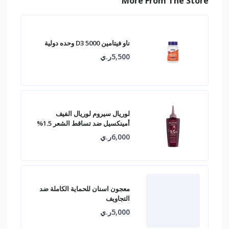
More From The Store
ناو فيتامين D3 5000 وحده دولية
5,500ر.ي
لوريال سيروم لوريال الفيف
أمينكسيل ضد تساقط الشعر 1.5%
6,000ر.ي
معجون اسنان للحماية الكاملة ضد
التجاويف
5,000ر.ي