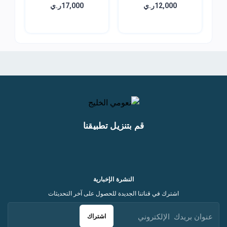
جليكول...
انبات...
12,000ر.ي
17,000ر.ي
قم بتنزيل تطبيقنا
النشرة الإخبارية
اشترك في قناتنا الجديدة للحصول على آخر التحديثات
اشتراك