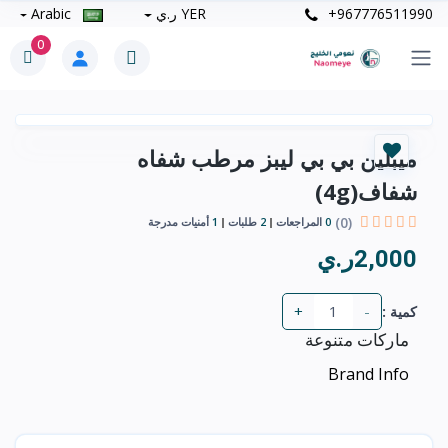
+967776511990
YER ر.ي
Arabic
0
ميبلين بي بي ليبز مرطب شفاه
شفاف(4g)
(0)
0
المراجعات
2
طلبات
1
أمنيات مدرجة
2,000ر.ي
+
-
كمية :
ماركات متنوعة
Brand Info