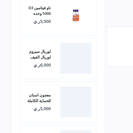
ناو فيتامين D3
5000 وحده
دولية
5,500ر.ي
لوريال سيروم
لوريال الفيف
أمينكسيل ضد
6,000ر.ي
تساقط الشعر
1.5%
معجون اسنان
للحماية الكاملة
ضد التجاويف
5,000ر.ي