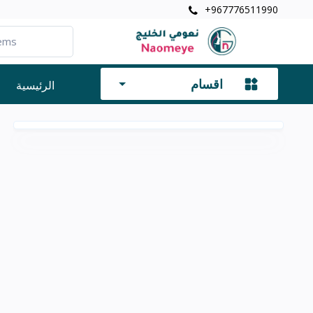
+967776511990
اقسام
الرئيسية