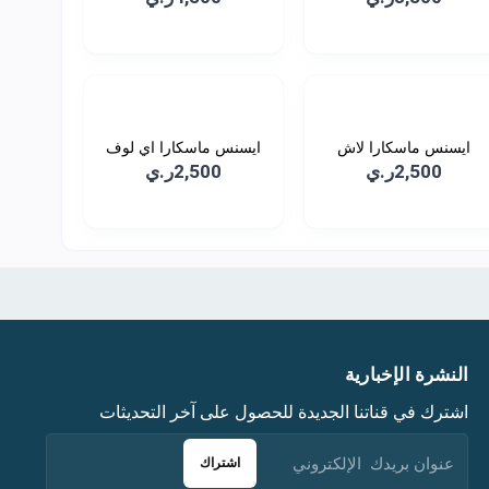
ايسنس ماسكارا لاش
ايسنس ماسكارا اي لوف
برينس...
اك...
2,500ر.ي
2,500ر.ي
النشرة الإخبارية
اشترك في قناتنا الجديدة للحصول على آخر التحديثات
اشتراك