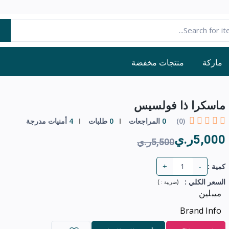
ماركة
منتجات مخفضة
ماسكرا ذا فولسيس
(0)
0
المراجعات
0
طلبات
4
أمنيات مدرجة
5,000ر.ي
5,500ر.ي
+
-
كمية :
السعر الكلي
:
(
)
ضريبة :
ميبلين
Brand Info