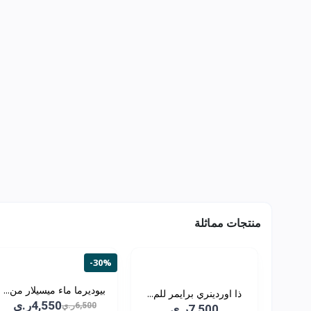
منتجات مماثلة
-30%
بيوديرما ماء ميسيلار من...
ذا اوردينري برايمر للم...
4,550ر.ي
6,500ر.ي
7,500ر.ي