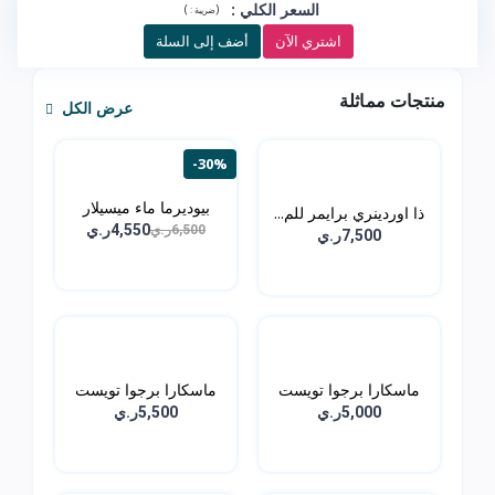
السعر الكلي
:
)
(
ضريبة :
اشتري الآن
أضف إلى السلة
منتجات مماثلة
عرض الكل
-30%
بيوديرما ماء ميسيلار
ذا اوردينري برايمر للم...
من...
4,550ر.ي
6,500ر.ي
7,500ر.ي
ماسكارا برجوا تويست
ماسكارا برجوا تويست
اب...
اب...
5,000ر.ي
5,500ر.ي