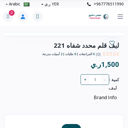
+967776511990
YER ر.ي
Arabic
0
ليف قلم محدد شفاه 221
(0)
0
المراجعات
0
طلبات
2
أمنيات مدرجة
1,500ر.ي
+
-
كمية :
ليف
Brand Info