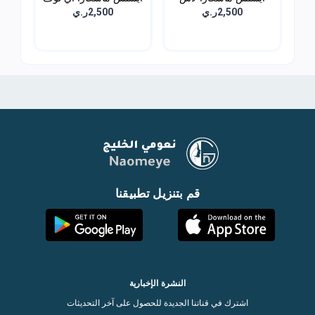
برينس...
اك...
2,500ر.ي
2,500ر.ي
قم بتنزيل تطبيقنا
النشرة الإخبارية
اشترك في قناتنا الجديدة للحصول على آخر التحديثات