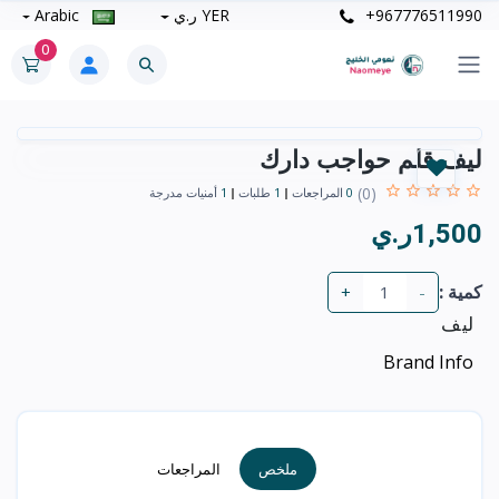
+967776511990
YER ر.ي
Arabic
0
ليف قلم حواجب دارك
(0)
0
المراجعات
1
طلبات
1
أمنيات مدرجة
1,500ر.ي
كمية :
+
-
ليف
Brand Info
ملخص
المراجعات