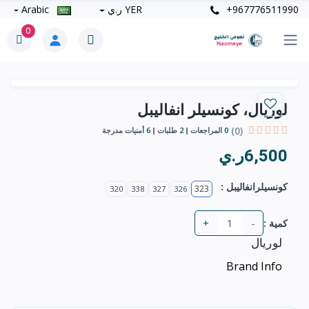
+967776511990
YER ر.ي
Arabic
0
لوريال، كونسيلر انفاليبل
(0)
0
المراجعات
2
طلبات
6
أمنيات مدرجة
6,500ر.ي
كونسيلرانفاليبل :
323
320
338
327
326
+
-
كمية :
لوريال
Brand Info