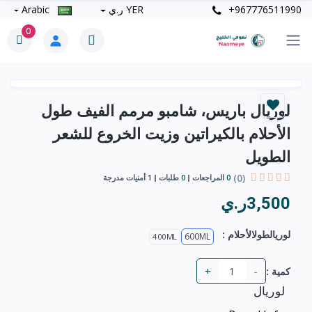
+967776511990
YER ر.ي
Arabic
0
لوريال باريس، شامبو مرمم الفيف طول
الأحلام بالكيراتين وزيت الخروع للشعر
الطويل
(0)
0
المراجعات
0
طلبات
1
أمنيات مدرجة
3,500ر.ي
لوريالطولالأحلام :
600ML
400ML
+
-
كمية :
لوريال