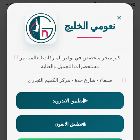
+967776511990
YER ر.ي
Arabic
×
0
نعومي الخليج
اقسام
عرض الكل
اكبر متجر متخصص في توفير الماركات العالمية من
مستحضرات التجميل والعناية
صنعاء - شارع حدة - مركز الكميم التجاري
منتج مميز
تطبيق الاندرويد
سيروم لتفتيح البشرة وتعزيز
الإشراقة30ml
تطبيق الايفون
10,000ر.ي