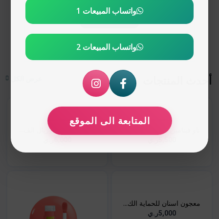
واتساب المبيعات 1
اشتري الآن
واتساب المبيعات 2
أحدث المنتجات
عرض الكل
المتابعة الى الموقع
ناو فيتامين D3 5000 وحد...
لوريال سيروم لوريال الف...
5,500ر.ي
6,000ر.ي
معجون اسنان للحماية الك...
5,000ر.ي