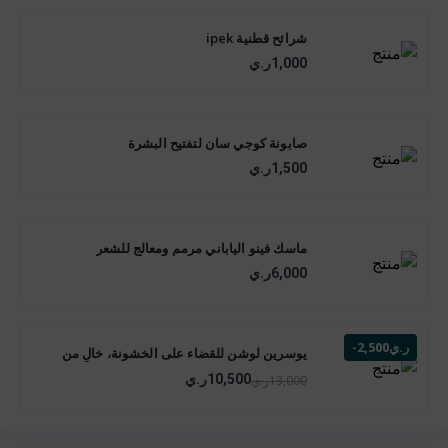
شرائح قطنية ipek
1,000ر.ي
صابونة كوجي سان لتفتيح البشرة
1,500ر.ي
ماسك فينو الياباني مرمم ومعالج للشعر
6,000ر.ي
-2,500ر.ي
يوسرين لوشن للقضاء على الخشونة، خالٍ من
العطور، 500ml
10,500ر.ي
13,000ر.ي