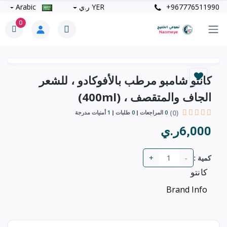
+967776511990
YER ر.ي
Arabic
0
كانتو شامبو مرطب بالأفوكادو ، للشعر
الجاف والمتقصف ، (400ml)
(0)
0
المراجعات
0
طلبات
1
أمنيات مدرجة
6,000ر.ي
+
-
كمية :
كانتو
Brand Info