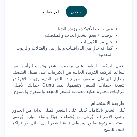
ملخص
المراجعات
غني بزيت الأفوكادو وزبدة الشيا
يرطب + ينعم الشعر الجاف والمتقصف
خالٍ من الكبريتات
كما أنه خالٍ من البارافينات والبارابين والفثالات والزيوت
المعدنية
تعمل التركيبة اللطيفة على ترطيب الشعر وفروة الرأس بينما
تساعد التركيبة الفريدة الخالية من الكبريتات على تقليل التقصف
وتقليل الهيشان. مصنوع من زبدة الشيا النقية وزيت الأفوكادو
لتغذية خصلات الشعر وتنعيمها. يعيد Cantu جمالك الأصلي
بتركيبات مختارة بعناية مصممة للشعر المجعد والمتعرج والمموج
طريقة الاستخدام
يُبلل الشعر بالكامل. يُدلك على الشعر المبلل بدايةً من الجذور
وحتى الأطراف. يُُرغى ثم يُشطف جيدًا بالماء البارد. يُوصى
باستخدام رغوة صابون وشطف ثانية للشعر الذي يعاني من تراكم
كثيف للمنتج