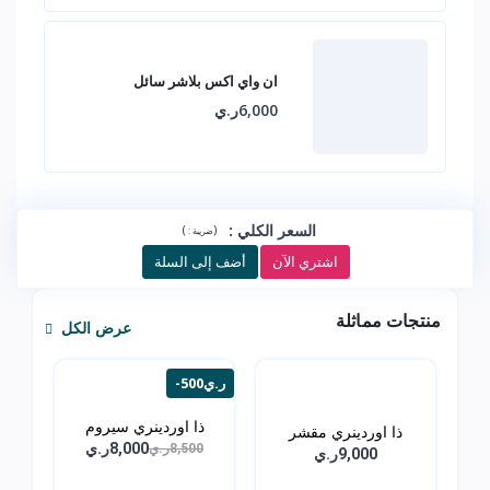
ان واي اكس بلاشر سائل
6,000ر.ي
السعر الكلي
:
)
(
ضريبة :
اشتري الآن
أضف إلى السلة
منتجات مماثلة
عرض الكل
-500ر.ي
ذا اوردينري سيروم
ذا اوردينري مقشر
الهال...
8,000ر.ي
8,500ر.ي
الاحما...
9,000ر.ي