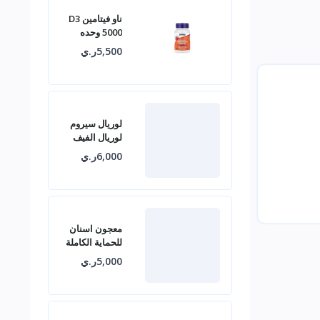
ناو فيتامين D3
5000 وحده
دولية
5,500ر.ي
لوريال سيروم
لوريال الفيف
أمينكسيل ضد
6,000ر.ي
تساقط الشعر
1.5%
معجون اسنان
للحماية الكاملة
ضد التجاويف
5,000ر.ي