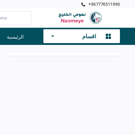
+967776511990
اقسام
الرئيسية