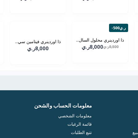
-500ر.ي
ذا اوردينري محلول السال...
ذا اوردينري فيتامين سي...
8,000ر.ي
8,500ر.ي
8,000ر.ي
معلومات الحساب والشحن
معلومات الشخصي
قائمة الرغبات
يع
تتبع الطلبات