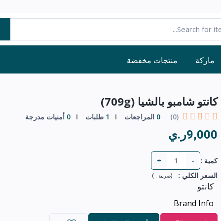
ماركة
منتجات مخفضة
كانتو شامبو بالشيا (709g)
(0)
0
المراجعات
1
طلبات
0
أمنيات مدرجة
9,000ر.ي
+
-
كمية :
السعر الكلي
:
(
)
ضريبة :
كانتو
Brand Info