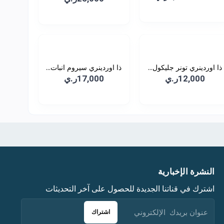
ذا اوردينري تونر جليكول...
ذا اوردينري سيروم انبات...
12,000ر.ي
17,000ر.ي
النشرة الإخبارية
اشترك في قناتنا الجديدة للحصول على آخر التحديثات
اشتراك