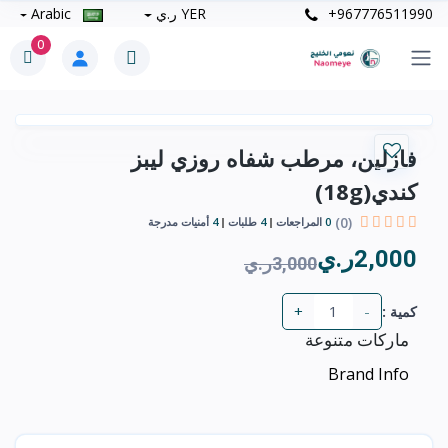
+967776511990
YER ر.ي
Arabic
0
فازلين، مرطب شفاه روزي ليبز
كندي(18g)
(0)
0
المراجعات
4
طلبات
4
أمنيات مدرجة
2,000ر.ي
3,000ر.ي
+
-
كمية :
ماركات متنوعة
Brand Info