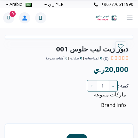
+967776511990
YER ر.ي
Arabic
0
ديور زيت ليب جلوس 001
(0)
0
المراجعات
0
طلبات
0
أمنيات مدرجة
20,000ر.ي
+
-
كمية :
ماركات متنوعة
Brand Info