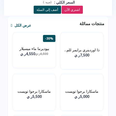
السعر الكلي
:
)
(
ضريبة :
اشتري الآن
أضف إلى السلة
منتجات مماثلة
عرض الكل
-30%
بيوديرما ماء ميسيلار
ذا اوردينري برايمر للم...
من...
4,550ر.ي
6,500ر.ي
7,500ر.ي
ماسكارا برجوا تويست
ماسكارا برجوا تويست
اب...
اب...
5,000ر.ي
5,500ر.ي