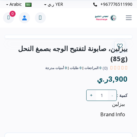
+967776511990
YER ر.ي
Arabic
0
بيزلين، صابونة لتفتيح الوجه بصمغ النحل
(85g)
(0)
0
المراجعات
0
طلبات
0
أمنيات مدرجة
3,900ر.ي
+
-
كمية :
بيزلين
Brand Info