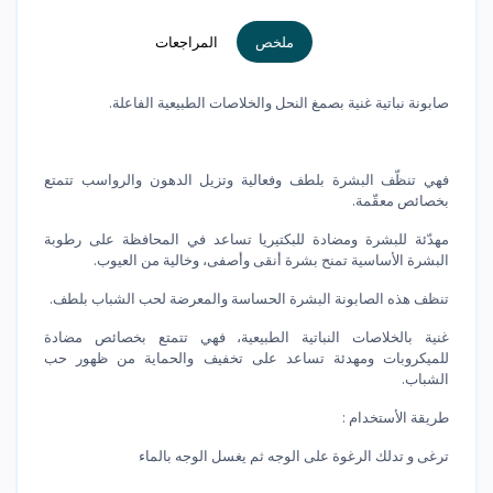
ملخص
المراجعات
صابونة نباتية غنية بصمغ النحل والخلاصات الطبيعية الفاعلة.
فهي تنظّف البشرة بلطف وفعالية وتزيل الدهون والرواسب تتمتع
بخصائص معقّمة.
مهدّئة للبشرة ومضادة للبكتيريا تساعد في المحافظة على رطوبة
البشرة الأساسية تمنح بشرة أنقى وأصفى، وخالية من العيوب.
تنظف هذه الصابونة البشرة الحساسة والمعرضة لحب الشباب بلطف.
غنية بالخلاصات النباتية الطبيعية، فهي تتمتع بخصائص مضادة
للميكروبات ومهدئة تساعد على تخفيف والحماية من ظهور حب
الشباب.
طريقة الأستخدام :
ترغى و تدلك الرغوة على الوجه ثم يغسل الوجه بالماء