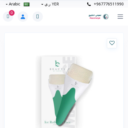
+967776511990
YER ر.ي
Arabic
0