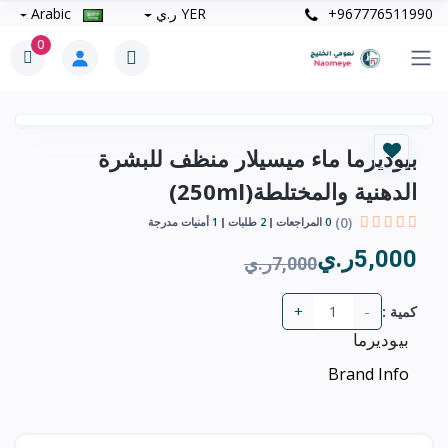
+967776511990
YER ر.ي
Arabic
0
بيوديرما ماء ميسيلار منظف للبشرة
الدهنية والمختلطة(250ml)
(0)
0
المراجعات
2
طلبات
1
أمنيات مدرجة
5,000ر.ي
7,000ر.ي
+
-
كمية :
بيوديرما
Brand Info