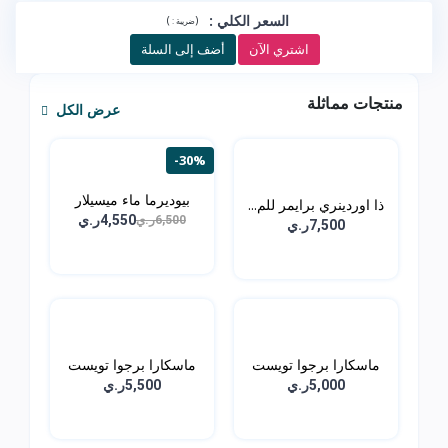
السعر الكلي
:
)
(
ضريبة :
اشتري الآن
أضف إلى السلة
منتجات مماثلة
عرض الكل
-30%
بيوديرما ماء ميسيلار
ذا اوردينري برايمر للم...
من...
4,550ر.ي
6,500ر.ي
7,500ر.ي
ماسكارا برجوا تويست
ماسكارا برجوا تويست
اب...
اب...
5,000ر.ي
5,500ر.ي