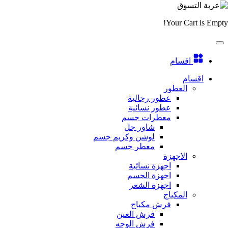
Your Cart is Empty!
اقسام
اقسام
العطور
عطور رجالية
عطور نسائية
معطرات جسم
شاور جل
لوشن وكريم جسم
معطر جسم
الاجهزة
اجهزة نسائية
اجهزة الجسم
اجهزة الشعر
المكياج
فرش مكياج
فرش العين
فرش الوجه