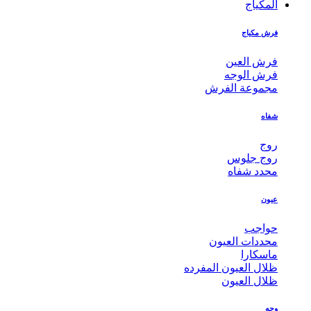
المكياج
فرش مكياج
فرش العين
فرش الوجه
مجموعة الفرش
شفاه
روج
روج جلوس
محدد شفاه
عيون
حواجب
محددات العيون
ماسكارا
ظلال العيون المفرده
ظلال العيون
وجه