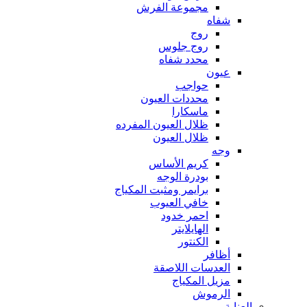
مجموعة الفرش
شفاه
روج
روج جلوس
محدد شفاه
عيون
حواجب
محددات العيون
ماسكارا
ظلال العيون المفرده
ظلال العيون
وجه
كريم الأساس
بودرة الوجه
برايمر ومثبت المكياج
خافي العيوب
احمر خدود
الهايلايتر
الكنتور
أظافر
العدسات اللاصقة
مزيل المكياج
الرموش
العناية