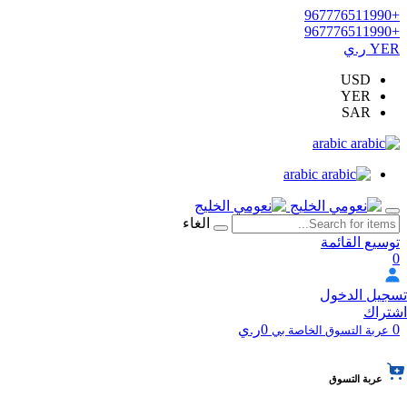
+967776511990
+967776511990
YER ر.ي
USD
YER
SAR
arabic
arabic
الغاء
توسيع القائمة
0
تسجيل الدخول
اشتراك
0
0ر.ي
عربة التسوق الخاصة بي
عربة التسوق