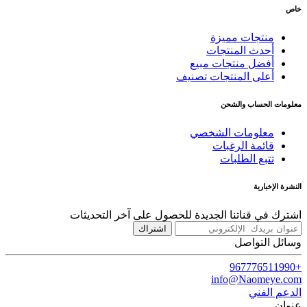
خاص
منتجات مميزة
أحدث المنتجات
أفضل منتجات مبيع
أعلى المنتجات تصنيف
معلومات الحساب والشحن
معلومات الشخصي
قائمة الرغبات
تتبع الطلبات
النشرة الإخبارية
اشترك في قناتنا الجديدة للحصول على آخر التحديثات
اشتراك
وسائل التواصل
+967776511990
info@Naomeye.com
الدعم الفني
عنوان