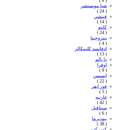
( 8 )
شيا مويستشر
( 24 )
فيتشي
( 14 )
كانتو
( 24 )
نيتروجينا
( 4 )
ادفانسد كلينيكالز
( 13 )
ذا بالم
اوفرا
( 9 )
ايسنس
( 22 )
فور ايفر
( 5 )
غارنيه
( 42 )
سيتافيل
( 6 )
بيوديرما
( 38 )
كوزركس