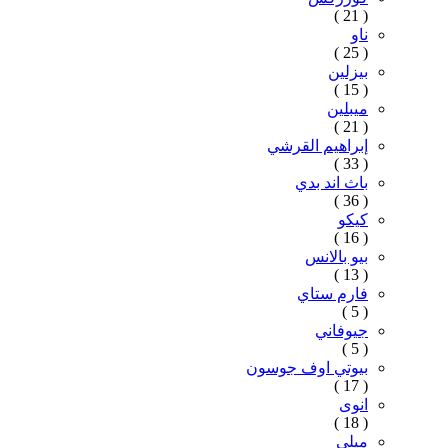
( 21 )
ناو
( 25 )
بيزلين
( 15 )
ميبلين
( 21 )
إبراهيم القرشي
( 33 )
باث اند بدي
( 36 )
كيكو
( 16 )
بيو بالانس
( 13 )
فارم ستاي
( 5 )
جيوفاني
( 5 )
بيوتي اوف جوسون
( 17 )
انوى
( 18 )
ميلي