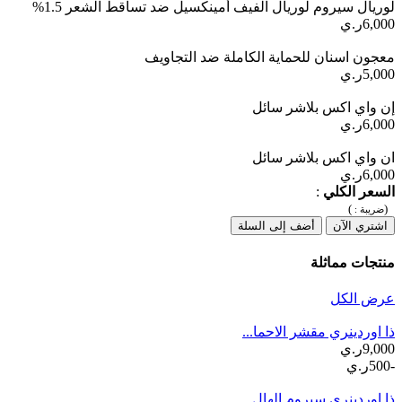
لوريال سيروم لوريال الفيف أمينكسيل ضد تساقط الشعر 1.5%
6,000ر.ي
معجون اسنان للحماية الكاملة ضد التجاويف
5,000ر.ي
إن واي اكس بلاشر سائل
6,000ر.ي
ان واي اكس بلاشر سائل
6,000ر.ي
السعر الكلي
:
)
(
ضريبة :
اشتري الآن
أضف إلى السلة
منتجات مماثلة
عرض الكل
ذا اوردينري مقشر الاحما...
9,000ر.ي
-500ر.ي
ذا اوردينري سيروم الهال...