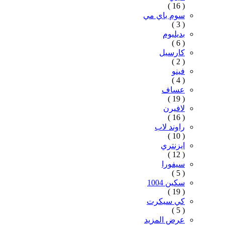
( 16 )
سوم باي مي
( 3 )
بديليوم
( 6 )
كارسيل
( 2 )
فينو
( 4 )
عساف
( 19 )
لافيرن
( 16 )
راوند لاب
( 10 )
ايزنتري
( 12 )
سيفورا
( 5 )
سكين 1004
( 19 )
كي سيكرت
( 5 )
عرض المزيد