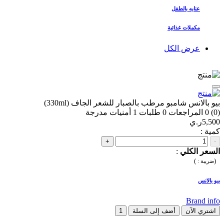
عنايه بالطفل
مكملات غذائية
عرض الكل
بيو بالانس شامبو مرطب بالصبار للشعر الجاف (330ml)
(0)
0
المراجعات
0
طلبات
1
أمنيات مدرجة
5,500ر.ي
كمية :
+
-
السعر الكلي
:
)
(
ضريبة :
بيو بالانس
Brand info
اشتري الآن
أضف إلى السلة
1