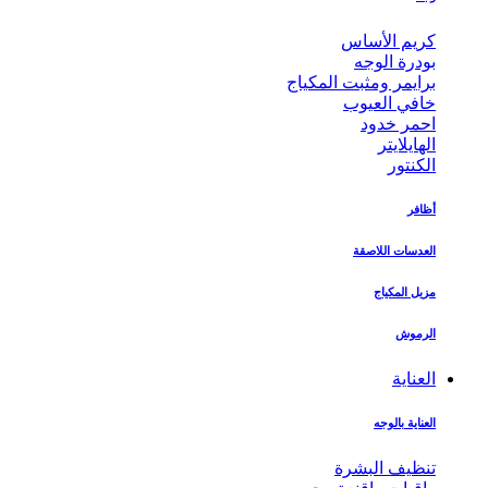
كريم الأساس
بودرة الوجه
برايمر ومثبت المكياج
خافي العيوب
احمر خدود
الهايلايتر
الكنتور
أظافر
العدسات اللاصقة
مزيل المكياج
الرموش
العناية
العناية بالوجه
تنظيف البشرة