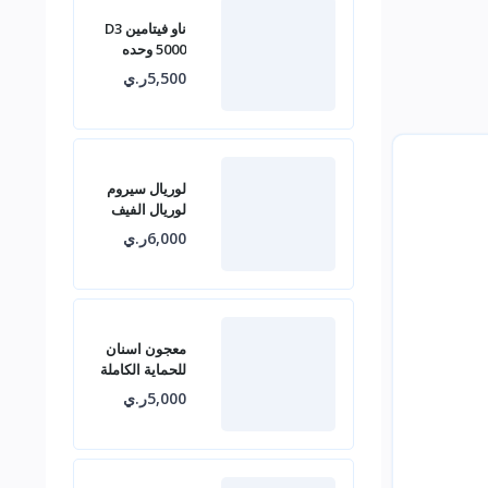
ناو فيتامين D3
5000 وحده
دولية
5,500ر.ي
لوريال سيروم
لوريال الفيف
أمينكسيل ضد
6,000ر.ي
تساقط الشعر
1.5%
معجون اسنان
للحماية الكاملة
ضد التجاويف
5,000ر.ي