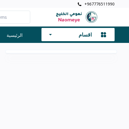
+967776511990
اقسام
الرئيسية