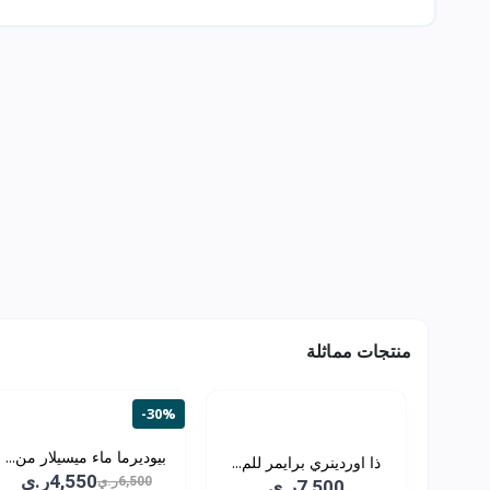
منتجات مماثلة
-30%
بيوديرما ماء ميسيلار من...
ذا اوردينري برايمر للم...
4,550ر.ي
6,500ر.ي
7,500ر.ي