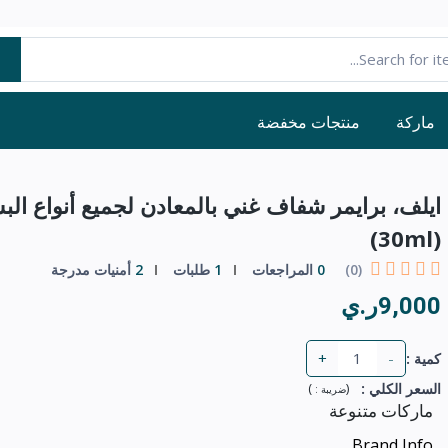
ماركة
منتجات مخفضة
ايلف، برايمر شفاف غني بالمعادن لجميع أنواع الب
(30ml)
(0)
0
المراجعات
1
طلبات
2
أمنيات مدرجة
9,000ر.ي
+
-
كمية :
السعر الكلي
:
(
)
ضريبة :
ماركات متنوعة
Brand Info