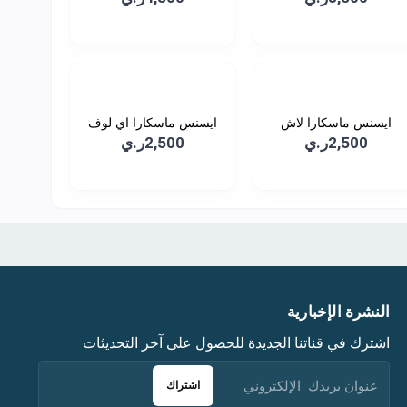
ايسنس ماسكارا لاش
ايسنس ماسكارا اي لوف
برينس...
اك...
2,500ر.ي
2,500ر.ي
النشرة الإخبارية
اشترك في قناتنا الجديدة للحصول على آخر التحديثات
اشتراك