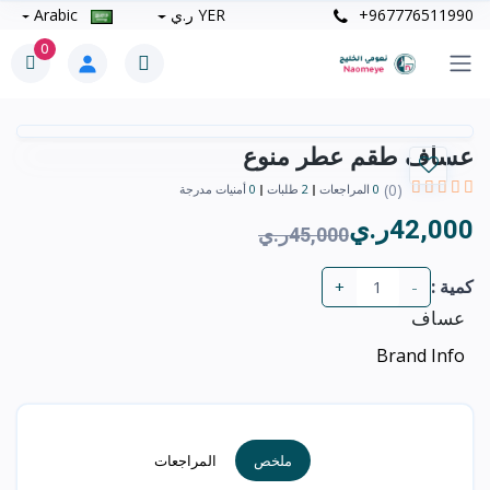
+967776511990
YER ر.ي
Arabic
0
عساف طقم عطر منوع
(0)
0
المراجعات
2
طلبات
0
أمنيات مدرجة
42,000ر.ي
45,000ر.ي
كمية :
+
-
عساف
Brand Info
ملخص
المراجعات