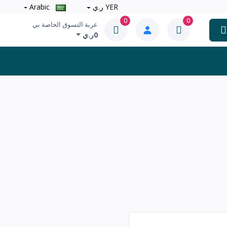
YER ر.ي
Arabic
0
0
عربة التسوق الخاصة بي
0ر.ي